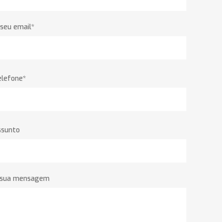
seu email*
elefone*
ssunto
 sua mensagem