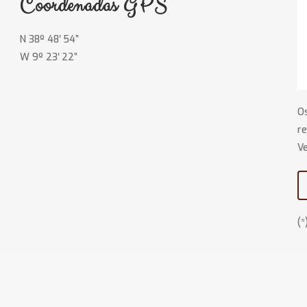
Coordenadas GPS
N 38º 48′ 54”
W 9º 23′ 22”
O
re
V
(*